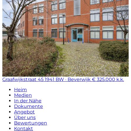
Graafwijkstraat 45
1941 BW · Beverwijk
€ 325.000 k.k.
Heim
Medien
In der Nähe
Dokumente
Angebot
Über uns
Bewertungen
Kontakt